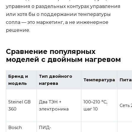
управния о раздельных контурах управления
или хотя бы о поддержании температуры
сопла — это маркетинг, а не инженерное
решение.
Сравнение популярных
моделей с двойным нагревом
Бренд и
Тип двойного
Температура
Пита
модель
нагрева
Steinel GB
Два ТЭН +
100–210 °C,
Сеть 
360
электроника
шаг 10
Bosch
ПИД-