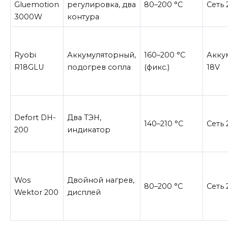
Gluemotion
регулировка, два
80–200 °C
Сеть 
3000W
контура
Ryobi
Аккумуляторный,
160–200 °C
Акку
R18GLU
подогрев сопла
(фикс.)
18V
Defort DH-
Два ТЭН,
140–210 °C
Сеть 
200
индикатор
Wos
Двойной нагрев,
80–200 °C
Сеть 
Wektor 200
дисплей