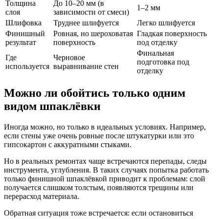
Толщина
До 10–20 мм (в
1–2 мм
слоя
зависимости от смеси)
Шлифовка
Труднее шлифуется
Легко шлифуется
Финишный
Ровная, но шероховатая
Гладкая поверхность
результат
поверхность
под отделку
Финальная
Где
Черновое
подготовка под
используется
выравнивание стен
отделку
Можно ли обойтись только одним
видом шпаклёвки
Иногда можно, но только в идеальных условиях. Например,
если стены уже очень ровные после штукатурки или это
гипсокартон с аккуратными стыками.
Но в реальных ремонтах чаще встречаются перепады, следы
инструмента, углубления. В таких случаях попытка работать
только финишной шпаклёвкой приводит к проблемам: слой
получается слишком толстым, появляются трещины или
перерасход материала.
Обратная ситуация тоже встречается: если остановиться