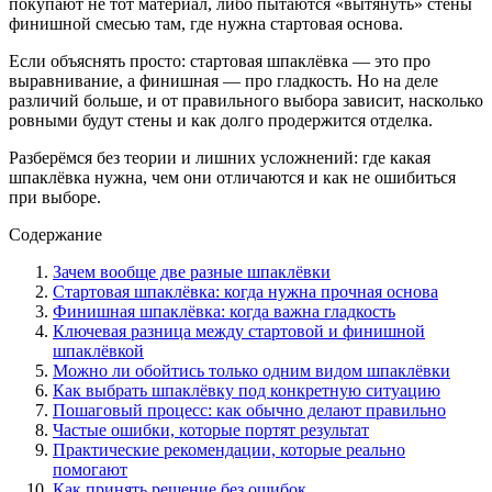
покупают не тот материал, либо пытаются «вытянуть» стены
финишной смесью там, где нужна стартовая основа.
Если объяснять просто: стартовая шпаклёвка — это про
выравнивание, а финишная — про гладкость. Но на деле
различий больше, и от правильного выбора зависит, насколько
ровными будут стены и как долго продержится отделка.
Разберёмся без теории и лишних усложнений: где какая
шпаклёвка нужна, чем они отличаются и как не ошибиться
при выборе.
Содержание
Зачем вообще две разные шпаклёвки
Стартовая шпаклёвка: когда нужна прочная основа
Финишная шпаклёвка: когда важна гладкость
Ключевая разница между стартовой и финишной
шпаклёвкой
Можно ли обойтись только одним видом шпаклёвки
Как выбрать шпаклёвку под конкретную ситуацию
Пошаговый процесс: как обычно делают правильно
Частые ошибки, которые портят результат
Практические рекомендации, которые реально
помогают
Как принять решение без ошибок