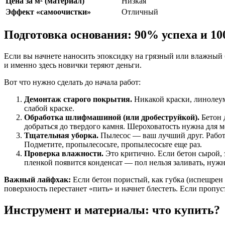
Цена за м² (материал)
Низкая
Эффект «самоочистки»
Отличный
Подготовка основания: 90% успеха и 1
Если вы начнете наносить эпоксидку на грязный или влажный б
и именно здесь новички теряют деньги.
Вот что нужно сделать до начала работ:
Демонтаж старого покрытия.
Никакой краски, линолеум
слабой краске.
Обработка шлифмашиной (или дробеструйкой).
Бетон 
добраться до твердого камня. Шероховатость нужна для 
Тщательная уборка.
Пылесос — ваш лучший друг. Работ
Подметите, пропылесосьте, пропылесосьте еще раз.
Проверка влажности.
Это критично. Если бетон сырой, э
пленкой появится конденсат — пол нельзя заливать, нуж
Важный лайфхак:
Если бетон пористый, как губка (испещрен 
поверхность перестанет «пить» и начнет блестеть. Если пропус
Инструмент и материалы: что купить?