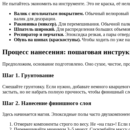
Не пытайтесь экономить на инструменте. Это не краска, её нел
Валик с игольчатым покрытием.
Обычный велюровый ва
валик для деаэрации.
Раковинка (миксер).
Для перемешивания. Обычной палкой
Шпатель широкий.
Для распределения больших объемов
Респиратор и перчатки.
Эпоксидка резкая, а пары отвер
Обувь на шипах (краскоступы).
Чтобы ходить по уже нан
Процесс нанесения: пошаговая инстру
Предположим, основание подготовлено. Оно сухое, чистое, пр
Шаг 1. Грунтование
Смешайте грунтовку. Если нужно, добавьте немного кварцевого
застыть, но не набрать полную прочность, чтобы финишный сло
Шаг 2. Нанесение финишного слоя
Здесь начинается магия. Эпоксидные полы часто двухкомпонент
Отмерьте компоненты строго по весу. Не «на глаз»! Если
Перемешивайте минимум 3–5 минут. Соскребайте массу со 