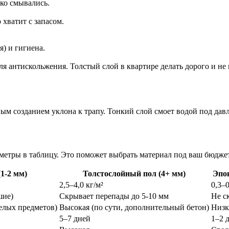
гко смывались.
хватит с запасом.
) и гигиена.
я антискольжения. Толстый слой в квартире делать дорого и не
ным созданием уклона к трапу. Тонкий слой смоет водой под дав
етры в таблицу. Это поможет выбрать материал под ваш бюджет 
1-2 мм)
Толстослойный пол (4+ мм)
Эпо
2,5–4,0 кг/м²
0,3–0
шие)
Скрывает перепады до 5-10 мм
Не с
елых предметов)
Высокая (по сути, дополнительный бетон)
Низк
5–7 дней
1–2 