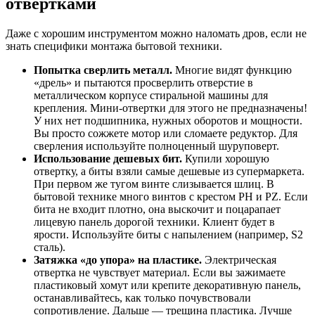
отвертками
Даже с хорошим инструментом можно наломать дров, если не
знать специфики монтажа бытовой техники.
Попытка сверлить металл.
Многие видят функцию
«дрель» и пытаются просверлить отверстие в
металлическом корпусе стиральной машины для
крепления. Мини-отвертки для этого не предназначены!
У них нет подшипника, нужных оборотов и мощности.
Вы просто сожжете мотор или сломаете редуктор. Для
сверления используйте полноценный шуруповерт.
Использование дешевых бит.
Купили хорошую
отвертку, а биты взяли самые дешевые из супермаркета.
При первом же тугом винте слизывается шлиц. В
бытовой технике много винтов с крестом PH и PZ. Если
бита не входит плотно, она выскочит и поцарапает
лицевую панель дорогой техники. Клиент будет в
ярости. Используйте биты с напылением (например, S2
сталь).
Затяжка «до упора» на пластике.
Электрическая
отвертка не чувствует материал. Если вы зажимаете
пластиковый хомут или крепите декоративную панель,
останавливайтесь, как только почувствовали
сопротивление. Дальше — трещина пластика. Лучше