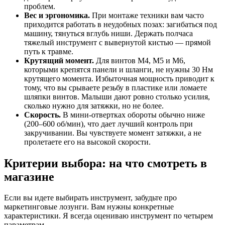
проблем.
Вес и эргономика.
При монтаже техники вам часто
приходится работать в неудобных позах: загибаться под
машину, тянуться вглубь ниши. Держать полчаса
тяжелый инструмент с вывернутой кистью — прямой
путь к травме.
Крутящий момент.
Для винтов М4, М5 и М6,
которыми крепятся панели и шланги, не нужны 30 Нм
крутящего момента. Избыточная мощность приводит к
тому, что вы срываете резьбу в пластике или ломаете
шляпки винтов. Малыши дают ровно столько усилия,
сколько нужно для затяжки, но не более.
Скорость.
В мини-отвертках обороты обычно ниже
(200–600 об/мин), что дает лучший контроль при
закручивании. Вы чувствуете момент затяжки, а не
пролетаете его на высокой скорости.
Критерии выбора: на что смотреть в
магазине
Если вы идете выбирать инструмент, забудьте про
маркетинговые лозунги. Вам нужны конкретные
характеристики. Я всегда оцениваю инструмент по четырем
параметрам.