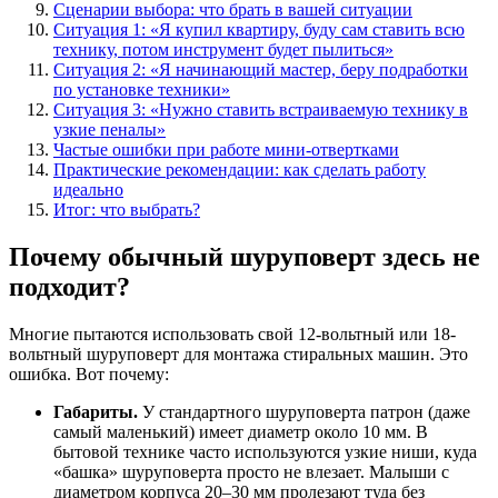
Сценарии выбора: что брать в вашей ситуации
Ситуация 1: «Я купил квартиру, буду сам ставить всю
технику, потом инструмент будет пылиться»
Ситуация 2: «Я начинающий мастер, беру подработки
по установке техники»
Ситуация 3: «Нужно ставить встраиваемую технику в
узкие пеналы»
Частые ошибки при работе мини-отвертками
Практические рекомендации: как сделать работу
идеально
Итог: что выбрать?
Почему обычный шуруповерт здесь не
подходит?
Многие пытаются использовать свой 12-вольтный или 18-
вольтный шуруповерт для монтажа стиральных машин. Это
ошибка. Вот почему:
Габариты.
У стандартного шуруповерта патрон (даже
самый маленький) имеет диаметр около 10 мм. В
бытовой технике часто используются узкие ниши, куда
«башка» шуруповерта просто не влезает. Малыши с
диаметром корпуса 20–30 мм пролезают туда без