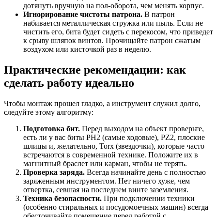
дотянуть вручную на пол-оборота, чем менять корпус.
Игнорирование чистоты патрона.
В патрон
набивается металлическая стружка или пыль. Если не
чистить его, бита будет сидеть с перекосом, что приведет
к срыву шляпок винтов. Прочищайте патрон сжатым
воздухом или кисточкой раз в неделю.
Практические рекомендации: как
сделать работу идеально
Чтобы монтаж прошел гладко, а инструмент служил долго,
следуйте этому алгоритму:
Подготовка бит.
Перед выходом на объект проверьте,
есть ли у вас биты PH2 (самые ходовые), PZ2, плоские
шлицы и, желательно, Torx (звездочки), которые часто
встречаются в современной технике. Положите их в
магнитный браслет или карман, чтобы не терять.
Проверка заряда.
Всегда начинайте день с полностью
заряженным инструментом. Нет ничего хуже, чем
отвертка, севшая на последнем винте заземления.
Техника безопасности.
При подключении техники
(особенно стиральных и посудомоечных машин) всегда
обесточивайте помещение перед работой с