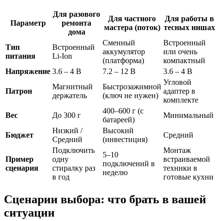
Для разового
Для частного
Для работы в
Параметр
ремонта
мастера (поток)
тесных нишах
дома
Сменный
Встроенный
Тип
Встроенный
аккумулятор
или очень
питания
Li-Ion
(платформа)
компактный
Напряжение
3.6 – 4 В
7.2 – 12 В
3.6 – 4 В
Угловой
Магнитный
Быстрозажимной
Патрон
адаптер в
держатель
(ключ не нужен)
комплекте
400–600 г (с
Вес
До 300 г
Минимальный
батареей)
Низкий /
Высокий
Бюджет
Средний
Средний
(инвестиция)
Подключить
Монтаж
5–10
Пример
одну
встраиваемой
подключений в
сценария
стиралку раз
техники в
неделю
в год
готовые кухни
Сценарии выбора: что брать в вашей
ситуации