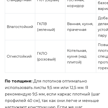
базо
коридор
вариа
Доба
ГКЛВ
Ванная, кухня,
дела
Влагостойкий
(зеленый)
прачечная
усто
пару 
Повы
Котельная,
плот
ГКЛО
Огнестойкий
кухня (над
спец
(розовый)
плитой)
прот
горе
По толщине:
Для потолков оптимально
использовать листы 9,5 мм или 12,5 мм. Я
рекомендую 9,5 мм, если каркас плотный (шаг
профилей 40 см), так как они легче и меньше
нагружают конструкцию. Если же шаг