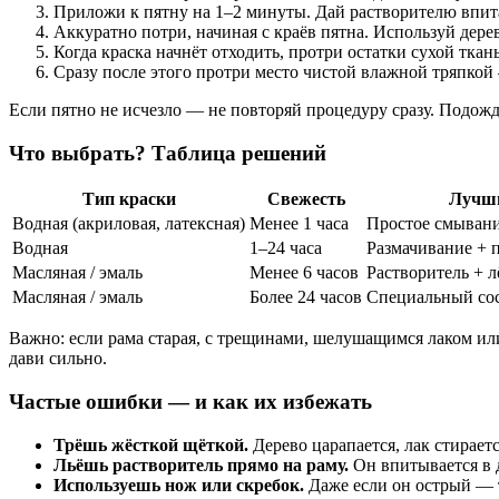
Приложи к пятну на 1–2 минуты. Дай растворителю впитат
Аккуратно потри, начиная с краёв пятна. Используй дер
Когда краска начнёт отходить, протри остатки сухой ткан
Сразу после этого протри место чистой влажной тряпкой
Если пятно не исчезло — не повторяй процедуру сразу. Подожди
Что выбрать? Таблица решений
Тип краски
Свежесть
Лучши
Водная (акриловая, латексная)
Менее 1 часа
Простое смыван
Водная
1–24 часа
Размачивание + 
Масляная / эмаль
Менее 6 часов
Растворитель + л
Масляная / эмаль
Более 24 часов
Специальный сос
Важно: если рама старая, с трещинами, шелушащимся лаком или
дави сильно.
Частые ошибки — и как их избежать
Трёшь жёсткой щёткой.
Дерево царапается, лак стирает
Льёшь растворитель прямо на раму.
Он впитывается в д
Используешь нож или скребок.
Даже если он острый — т