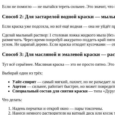
Если не помогло — не пытайся тереть сильнее. Это значит, что
Способ 2: Для застарелой водной краски — мыль
Если краска уже подсохла, но всё ещё водная — она не уйдёт 
Сделай мыльный раствор: 1 столовая ложка жидкого мыла (без а
размягчить. Через время попробуй аккуратно поддеть край пят
углом. Не царапай дерево. Если краска отходит кусочками — о
Способ 3: Для масляной и эмалевой краски — рас
Тут всё серьёзнее. Масляная краска — это не просто пятно. Это
Выбирай один из трёх:
Уайт-спирит
— самый мягкий, пахнет, но не разъедает л
Ацетон
— сильнее, работает быстрее, но может повредить
Специальный состав для снятия краски
— типа «Дурул»
Что делать:
Надень перчатки и открой окно — пары токсичны.
Нанеси немного растворителя на ватный диск или кусок т