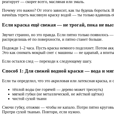
реагирует — скорее всего, масляная или эмаль.
Почему это важно? От этого зависит, как ты будешь бороться.
начнёшь тереть масляную краску водой — ты только вдавишь её
Если краска ещё свежая — не трогай, пока не выс
Звучит странно, но это правда. Если пятно только появилось — 
распределишь её по поверхности, и пятно станет больше.
Подожди 1–2 часа. Пусть краска немного подсохнет. Потом ак
Это как снимать мокрый снег с машины — не царапай, а впиты
Если остался след — переходи к следующему шагу.
Способ 1: Для свежей водной краски — вода и мя
Если ты определил, что это акриловая или латексная краска, и 
тёплой воды (не горячей — дерево может треснуть)
мягкой губки (не металлической, не жёсткой щётки)
чистой сухой ткани
Смочи губку, отожми — чтобы не капало. Потри пятно круговым
Протри сухой тканью. Повтори, если нужно.