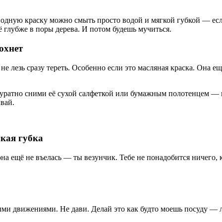
 Водную краску можно смыть просто водой и мягкой губкой — ес
 глубже в поры дерева. И потом будешь мучиться.
охнет
не лезь сразу тереть. Особенно если это масляная краска. Она ещ
куратно сними её сухой салфеткой или бумажным полотенцем — 
вай.
гкая губка
она ещё не въелась — ты везунчик. Тебе не понадобится ничего, 
и движениями. Не дави. Делай это как будто моешь посуду — лё