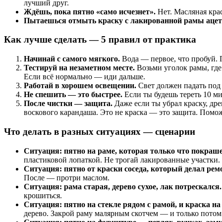
лучший друг.
Ждёшь, пока пятно «само исчезнет».
Нет. Масляная крас
Пытаешься отмыть краску с лакированной рамы ацет
Как лучше сделать — 5 правил от практика
Начинай с самого мягкого.
Вода — первое, что пробуй. 
Тестируй на незаметном месте.
Возьми уголок рамы, где 
Если всё нормально — иди дальше.
Работай в хорошем освещении.
Свет должен падать под 
Не спешить — это быстрее.
Если ты будешь тереть 10 м
После чистки — защита.
Даже если ты убрал краску, дре
воскового карандаша. Это не краска — это защита. Помо
Что делать в разных ситуациях — сценарии
Ситуация: пятно на раме, которая только что покраше
пластиковой лопаткой. Не трогай лакированные участки.
Ситуация: пятно от краски соседа, который делал рем
После — протри маслом.
Ситуация: рама старая, дерево сухое, лак потрескался.
крошиться.
Ситуация: пятно на стекле рядом с рамой, и краска на
дерево. Закрой раму малярным скотчем — и только потом 