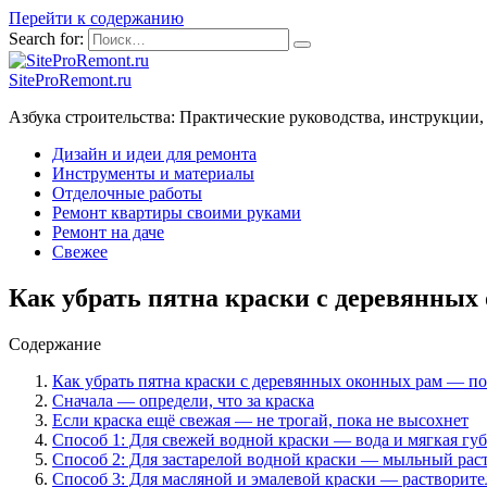
Перейти к содержанию
Search for:
SiteProRemont.ru
Азбука строительства: Практические руководства, инструкции,
Дизайн и идеи для ремонта
Инструменты и материалы
Отделочные работы
Ремонт квартиры своими руками
Ремонт на даче
Свежее
Как убрать пятна краски с деревянных
Содержание
Как убрать пятна краски с деревянных оконных рам — п
Сначала — определи, что за краска
Если краска ещё свежая — не трогай, пока не высохнет
Способ 1: Для свежей водной краски — вода и мягкая гу
Способ 2: Для застарелой водной краски — мыльный раст
Способ 3: Для масляной и эмалевой краски — растворите