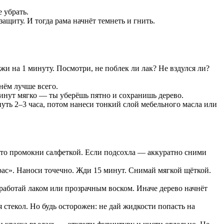
 убрать.
ащиту. И тогда рама начнёт темнеть и гнить.
жи на 1 минуту. Посмотри, не поблек ли лак? Не вздулся ли?
Днём лучше всего.
минут мягко — ты уберёшь пятно и сохранишь дерево.
нуть 2–3 часа, потом нанеси тонкий слой мебельного масла или
то промокни салфеткой. Если подсохла — аккуратно сними
ас». Наноси точечно. Жди 15 минут. Снимай мягкой щёткой.
работай лаком или прозрачным воском. Иначе дерево начнёт
стекол. Но будь осторожен: не дай жидкости попасть на