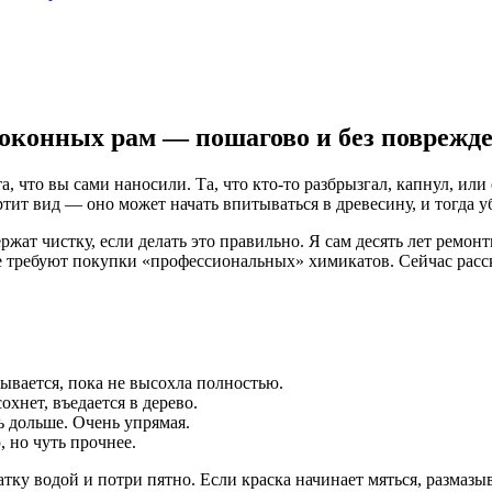
 оконных рам — пошагово и без поврежд
, что вы сами наносили. Та, что кто-то разбрызгал, капнул, или 
ртит вид — оно может начать впитываться в древесину, и тогда уб
ат чистку, если делать это правильно. Я сам десять лет ремонт
е требуют покупки «профессиональных» химикатов. Сейчас расска
мывается, пока не высохла полностью.
охнет, въедается в дерево.
ь дольше. Очень упрямая.
 но чуть прочнее.
тку водой и потри пятно. Если краска начинает мяться, размазыв