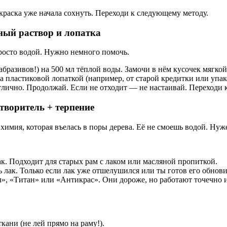
 краска уже начала сохнуть. Переходи к следующему методу.
ный раствор и лопатка
просто водой. Нужно немного помочь.
бразивов!) на 500 мл тёплой воды. Замочи в нём кусочек мягкой
на пластиковой лопаткой (например, от старой кредитки или упа
тлично. Продолжай. Если не отходит — не настаивай. Переходи 
творитель + терпение
 химия, которая въелась в поры дерева. Её не смоешь водой. Нуж
ак. Подходит для старых рам с лаком или масляной пропиткой.
 лак. Только если лак уже отшелушился или ты готов его обнови
, «Титан» или «Антикрас». Они дороже, но работают точечно и
кани (не лей прямо на раму!).