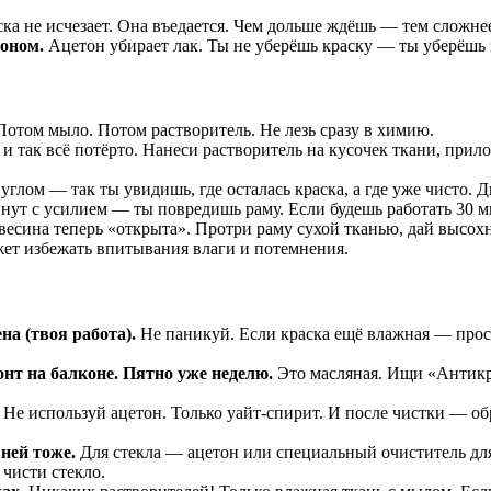
ка не исчезает. Она въедается. Чем дольше ждёшь — тем сложнее
оном.
Ацетон убирает лак. Ты не уберёшь краску — ты уберёшь з
Потом мыло. Потом растворитель. Не лезь сразу в химию.
и так всё потёрто. Нанеси растворитель на кусочек ткани, прило
углом — так ты увидишь, где осталась краска, а где уже чисто. 
инут с усилием — ты повредишь раму. Если будешь работать 30 
весина теперь «открыта». Протри раму сухой тканью, дай высох
жет избежать впитывания влаги и потемнения.
на (твоя работа).
Не паникуй. Если краска ещё влажная — прос
онт на балконе. Пятно уже неделю.
Это масляная. Ищи «Антикр
Не используй ацетон. Только уайт-спирит. И после чистки — об
 ней тоже.
Для стекла — ацетон или специальный очиститель для 
чисти стекло.