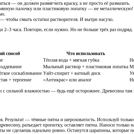
ься — он должен размягчить краску, а не просто её размазать.
евянную палочку или пластиковую лопатку — не металлическую!
ью.
 — чтобы смыть остатки растворителя. И вытри насухо.
 2–3 часа. Повтори, если нужно. Но не больше трёх раз подряд.
й способ
Что использовать
ие
Тёплая вода + мягкая губка
Н
поддевание
Мыльный раствор + пластиковая лопатка
М
ёгкое соскабливание
Уайт-спирит + ватный диск
У
тав + терпение
«Антикрас» или аналог
Н
 с сильной влажностью — будь ещё осторожнее. Древесина там х
ся. Результат — тёмные пятна и шероховатость. Используй только
ревесину, разъедает пропитку, оставляет пятна. Наноси только н
ы не сделаешь идеально ровно. Останутся царапины, которые по