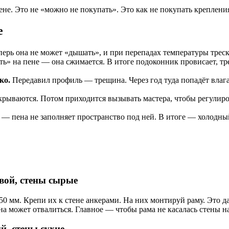
ене. Это не «можно не покупать». Это как не покупать креплени
е
рь она не может «дышать», и при перепадах температуры трескае
ь» на пене — она сжимается. В итоге подоконник провисает, тре
ко.
Передавил профиль — трещина. Через год туда попадёт влага
рываются. Потом приходится вызывать мастера, чтобы регулиров
— пена не заполняет пространство под ней. В итоге — холодный
вой, стены сырые
0 мм. Крепи их к стене анкерами. На них монтируй раму. Это да
а может отвалиться. Главное — чтобы рама не касалась стены 
й, стены сухие