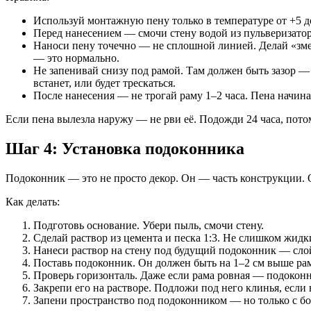
Используй монтажную пену только в температуре от +5 д
Перед нанесением — смочи стену водой из пульверизатор
Наноси пену точечно — не сплошной линией. Делай «змей
— это нормально.
Не запенивай снизу под рамой. Там должен быть зазор —
встанет, или будет трескаться.
После нанесения — не трогай раму 1–2 часа. Пена начина
Если пена вылезла наружу — не рви её. Подожди 24 часа, пото
Шаг 4: Установка подоконника
Подоконник — это не просто декор. Он — часть конструкции. О
Как делать:
Подготовь основание. Убери пыль, смочи стену.
Сделай раствор из цемента и песка 1:3. Не слишком жидк
Нанеси раствор на стену под будущий подоконник — слой
Поставь подоконник. Он должен быть на 1–2 см выше рамы
Проверь горизонталь. Даже если рама ровная — подокон
Закрепи его на растворе. Подложи под него клинья, если 
Запени пространство под подоконником — но только с боко