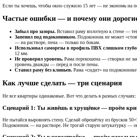
Если ты хочешь, чтобы окно служило 15 лет — не экономь на п
Частые ошибки — и почему они дороги
Забыл про зазоры.
Вставил раму вплотную к стене — тепе
Запенил под подоконником.
Подоконник не может «стоят
— на растворе, пена — только по бокам.
Использовал саморезы в профиль ПВХ слишком глубо
12 мм.
Не проверил уровень.
Рама перекошена — створки не зак
уровень дважды — перед и после пены.
Ставил раму без клиньев.
Рама «сидит» на подоконнике 
Как лучше сделать — три сценария
Не все квартиры одинаковые. Вот что делать в разных случаях:
Сценарий 1: Ты живёшь в хрущёвке — проём кри
Не пытайся выровнять стену. Сделай обрешётку из брусков 50×5
Подоконник — на растворе. Не трогай старую штукатурку — он
Сценарий 2: Ты в новостройке — проём идеальны