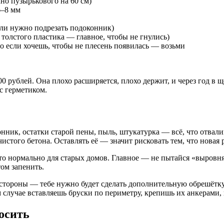
но пузырькового на 60 см)
6–8 мм
сли нужно подрезать подоконник)
олстого пластика — главное, чтобы не гнулись)
о если хочешь, чтобы не плесень появилась — возьми
0 рублей. Она плохо расширяется, плохо держит, и через год в 
с герметиком.
нник, остатки старой пены, пыль, штукатурка — всё, что отвали
чистого бетона. Оставлять её — значит рисковать тем, что новая
о нормально для старых домов. Главное — не пытайся «выровнять
том запенить.
тороны — тебе нужно будет сделать дополнительную обрешётку и
ом случае вставляешь бруски по периметру, крепишь их анкерами
осить