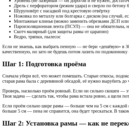
Уровень (не лазерный — он дорогой и не нужен, достаточ
Дрель с перфоратором (режим удара) и сверло по бетону 
Шуруповёрт с насадкой под крестовую отвёртку
Ножовка по металлу или болгарка с диском (на случай, е
Монтажные клинья (можно заменить обрезками ДСП или т
Пароизоляционная лента (ПСУЛ) — она не обязательна, н
Скотч малярный (для защиты рамы от царапин)
Ведро, тряпки, пылесос
Если не знаешь, как выбрать пенную — не бери «дешёвую» в 30
качественную, но зато не будешь потом лазить по подоконнику 
Шаг 1: Подготовка проёма
Сначала убери всё, что может помешать. Старые откосы, подоко
старая рама была с деревянной обсадой, её нужно вырубить до 
Проверь, насколько проём ровный. Если он сильно скошен — эт
Твоя задача — сделать так, чтобы рама встала ровно, а щели по
Если проём сильно шире рамы — больше чем на 5 см с каждой с
больше 5 см — пена не справится, она будет трескаться. В так
Шаг 2: Установка рамы — как не перек