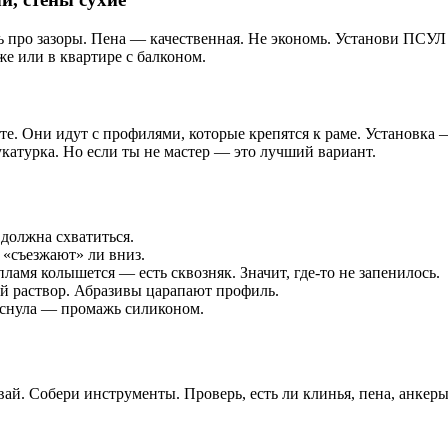
ь про зазоры. Пена — качественная. Не экономь. Установи ПСУ
же или в квартире с балконом.
е. Они идут с профилями, которые крепятся к раме. Установка —
катурка. Но если ты не мастер — это лучший вариант.
должна схватиться.
 «съезжают» ли вниз.
ламя колышется — есть сквозняк. Значит, где-то не запенилось.
й раствор. Абразивы царапают профиль.
реснула — промажь силиконом.
ай. Собери инструменты. Проверь, есть ли клинья, пена, анкеры