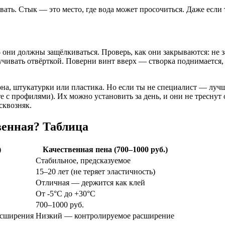
ть. Стык — это место, где вода может просочиться. Даже если 
они должны защёлкиваться. Проверь, как они закрываются: не за
учивать отвёрткой. Поверни винт вверх — створка поднимается,
на, штукатурки или пластика. Но если ты не специалист — лучш
е с профилями). Их можно установить за день, и они не треснут
сквозняк.
венная? Таблица
)
Качественная пена (700–1000 руб.)
Стабильное, предсказуемое
15–20 лет (не теряет эластичность)
Отличная — держится как клей
От -5°C до +30°C
700–1000 руб.
асширения
Низкий — контролируемое расширение