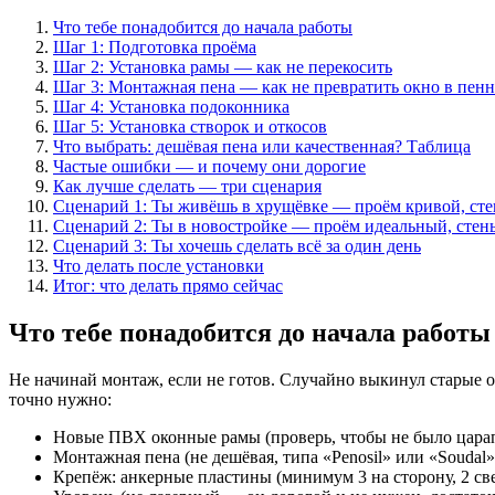
Что тебе понадобится до начала работы
Шаг 1: Подготовка проёма
Шаг 2: Установка рамы — как не перекосить
Шаг 3: Монтажная пена — как не превратить окно в пен
Шаг 4: Установка подоконника
Шаг 5: Установка створок и откосов
Что выбрать: дешёвая пена или качественная? Таблица
Частые ошибки — и почему они дорогие
Как лучше сделать — три сценария
Сценарий 1: Ты живёшь в хрущёвке — проём кривой, ст
Сценарий 2: Ты в новостройке — проём идеальный, стен
Сценарий 3: Ты хочешь сделать всё за один день
Что делать после установки
Итог: что делать прямо сейчас
Что тебе понадобится до начала работы
Не начинай монтаж, если не готов. Случайно выкинул старые ок
точно нужно:
Новые ПВХ оконные рамы (проверь, чтобы не было царап
Монтажная пена (не дешёвая, типа «Penosil» или «Soudal»
Крепёж: анкерные пластины (минимум 3 на сторону, 2 све