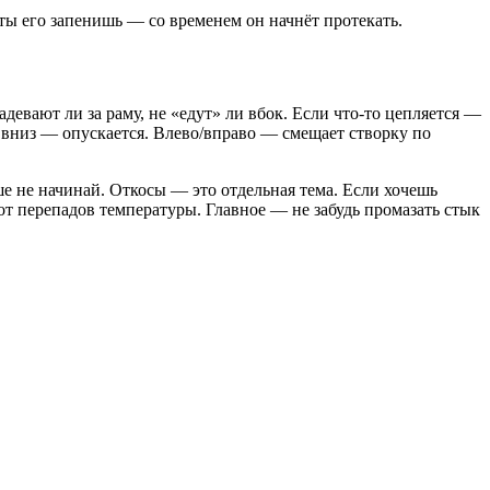
ты его запенишь — со временем он начнёт протекать.
девают ли за раму, не «едут» ли вбок. Если что-то цепляется —
 вниз — опускается. Влево/вправо — смещает створку по
е не начинай. Откосы — это отдельная тема. Если хочешь
 от перепадов температуры. Главное — не забудь промазать стык