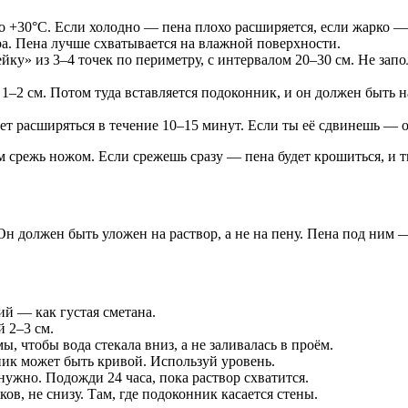
о +30°C. Если холодно — пена плохо расширяется, если жарко 
а. Пена лучше схватывается на влажной поверхности.
ку» из 3–4 точек по периметру, с интервалом 20–30 см. Не зап
 1–2 см. Потом туда вставляется подоконник, и он должен быть 
ет расширяться в течение 10–15 минут. Если ты её сдвинешь — он
м срежь ножом. Если срежешь сразу — пена будет крошиться, и ты
н должен быть уложен на раствор, а не на пену. Пена под ним —
ий — как густая сметана.
 2–3 см.
, чтобы вода стекала вниз, а не заливалась в проём.
ник может быть кривой. Используй уровень.
нужно. Подожди 24 часа, пока раствор схватится.
в, не снизу. Там, где подоконник касается стены.