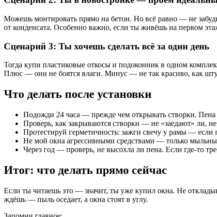
Можешь монтировать прямо на бетон. Но всё равно — не забуд
от конденсата. Особенно важно, если ты живёшь на первом эта
Сценарий 3: Ты хочешь сделать всё за один день
Тогда купи пластиковые откосы и подоконник в одном комплект
Плюс — они не боятся влаги. Минус — не так красиво, как шту
Что делать после установки
Подожди 24 часа — прежде чем открывать створки. Пена 
Проверь, как закрываются створки — не «заедают» ли, не
Протестируй герметичность: зажги свечу у рамы — если п
Не мой окна агрессивными средствами — только мыльны
Через год — проверь, не высохла ли пена. Если где-то т
Итог: что делать прямо сейчас
Если ты читаешь это — значит, ты уже купил окна. Не откладыв
ждёшь — пыль оседает, а окна стоят в углу.
Запомни главное: