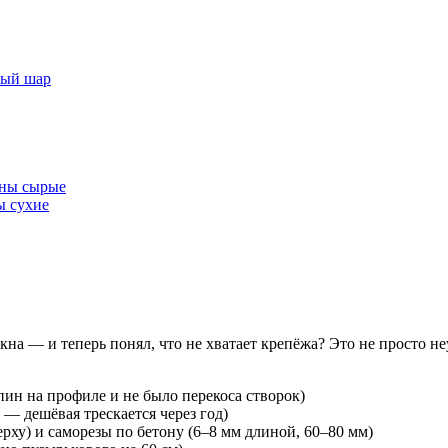
ный шар
ены сырые
ы сухие
на — и теперь понял, что не хватает крепёжа? Это не просто неу
ин на профиле и не было перекоса створок)
 — дешёвая трескается через год)
рху) и саморезы по бетону (6–8 мм длиной, 60–80 мм)