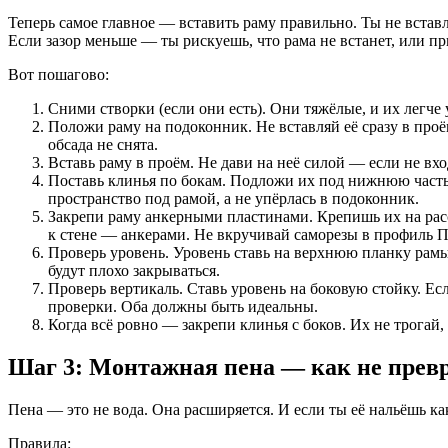
Теперь самое главное — вставить раму правильно. Ты не встав
Если зазор меньше — ты рискуешь, что рама не встанет, или п
Вот пошагово:
Сними створки (если они есть). Они тяжёлые, и их легче
Положи раму на подоконник. Не вставляй её сразу в проё
обсада не снята.
Вставь раму в проём. Не дави на неё силой — если не вхо
Поставь клинья по бокам. Подложи их под нижнюю часть 
пространство под рамой, а не упёрлась в подоконник.
Закрепи раму анкерными пластинами. Крепишь их на расс
к стене — анкерами. Не вкручивай саморезы в профиль 
Проверь уровень. Уровень ставь на верхнюю планку рамы
будут плохо закрываться.
Проверь вертикаль. Ставь уровень на боковую стойку. Е
проверки. Оба должны быть идеальны.
Когда всё ровно — закрепи клинья с боков. Их не трогай,
Шаг 3: Монтажная пена — как не прев
Пена — это не вода. Она расширяется. И если ты её нальёшь как
Правила: