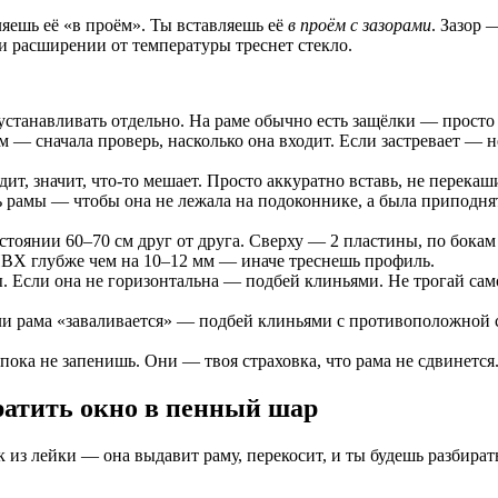
ляешь её «в проём». Ты вставляешь её
в проём с зазорами
. Зазор 
ри расширении от температуры треснет стекло.
 устанавливать отдельно. На раме обычно есть защёлки — прост
м — сначала проверь, насколько она входит. Если застревает — н
дит, значит, что-то мешает. Просто аккуратно вставь, не перекаш
рамы — чтобы она не лежала на подоконнике, а была приподнята
тоянии 60–70 см друг от друга. Сверху — 2 пластины, по бокам 
ПВХ глубже чем на 10–12 мм — иначе треснешь профиль.
. Если она не горизонтальна — подбей клиньями. Не трогай сам
сли рама «заваливается» — подбей клиньями с противоположной 
 пока не запенишь. Они — твоя страховка, что рама не сдвинется
ратить окно в пенный шар
 из лейки — она выдавит раму, перекосит, и ты будешь разбирать